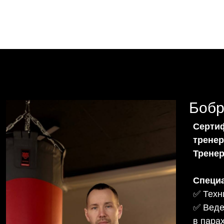
Боб
Серти
тренер
Тренер
Специ
✅ Техн
✅ Веде
в пара