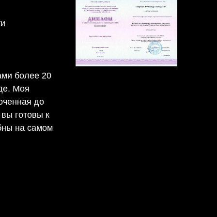
ти
ами более 20
де. Моя
точенная до
 вы готовы к
обны на самом