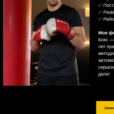
✅ Пост
✅ Разв
✅ Рабо
Моя ф
Бокс —
лет пра
методи
автома
серьез
деле!
Запи